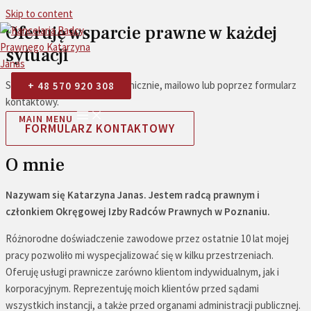
Skip to content
Oferuję wsparcie prawne w każdej
sytuacji
Skontaktuj się ze mną telefonicznie, mailowo lub poprzez formularz
+ 48 570 920 308
kontaktowy.
MAIN MENU
FORMULARZ KONTAKTOWY
O mnie
Nazywam się Katarzyna Janas. Jestem radcą prawnym i
członkiem Okręgowej Izby Radców Prawnych w Poznaniu.
Różnorodne doświadczenie zawodowe przez ostatnie 10 lat mojej
pracy pozwoliło mi wyspecjalizować się w kilku przestrzeniach.
Oferuję usługi prawnicze zarówno klientom indywidualnym, jak i
korporacyjnym. Reprezentuję moich klientów przed sądami
wszystkich instancji, a także przed organami administracji publicznej.