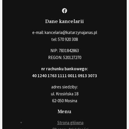
Dane kancelarii
e-mail: kancelaria@katarzynajanas.pl
tel: 570 920 308
NIP: 7831842863
REGON: 520127270
nr rachunku bankowego:
40 1240 1763 1111 0011 0913 3073
adres siedziby:
ul. Krosińska 18
62-050 Mosina
Menu
Strona główna